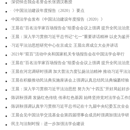
·
深切悼念我会名誉会长张泗汉教授
人员公示
·
《中国法治建设年度报告（2020）》要点
·
中国法学会发布《中国法治建设年度报告（2020）》
·
王晨在“百名法学家百场报告会”组委会会议上强调 提升全民法治意
·
王晨：深入学习贯彻习近平总书记“七一”重要讲话精神 以史为鉴开
识和法治素养 为建设良法善治法治中国贡献力量
·
习近平法治思想研究中心在京成立 王晨出席成立大会并讲话
创未来谱写全面依法治国新篇章
·
2021年“双百”活动中央和国家机关专场报告会在中国法学会举行
·
王晨在“百名法学家百场报告会”组委会会议上强调 提升全民法治意
·
王晨在河北调研时强调 加大普法力度弘扬法治精神 推动习近平法
识和法治素养 为建设良法善治法治中国贡献力量
·
王晨在积极推动民法典实施座谈会上强调认真总结民法典编纂经验
思想深入人心
·
王晨：深入学习贯彻习近平法治思想 努力为“十四五”开好局起好步
积极推动民法典贯彻实施
·
陈训秋强调 发扬红色传统 传承红色基因 始终坚持党对法学会工作
提供法治保障
·
陈训秋强调认真学习贯彻习近平总书记在十九届中央纪委五次全会
全面领导
·
王晨会见中国法学交流基金会第四届理事会成员时强调加强法学研
上的重要讲话精神 坚持从政治上认识和抓好法学会全面从严治党 
·
民主与法制时报：进一步加强法学会建设
究法治交流 服务法治中国建设